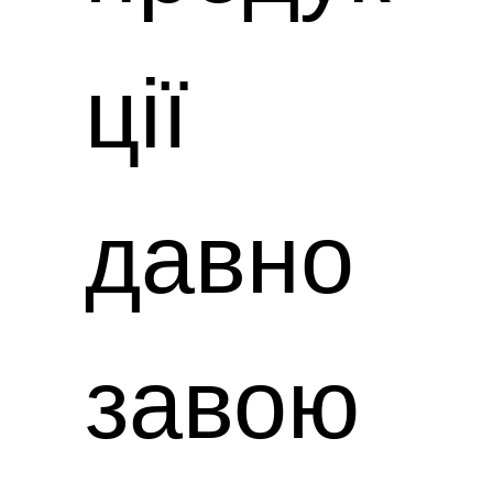
ції
давно
завою