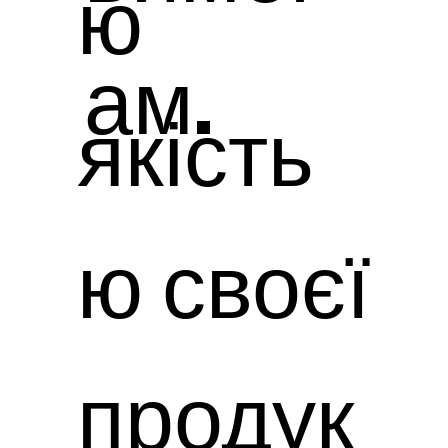
ю
ам.
якість
ю своєї
продук