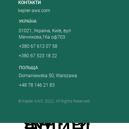
виробн
проект
сервіс
КОНТАКТИ
kepler-aws.com
ми
й
УКРАЇНА
иками,
01021, Україна, Київ, вул
у та
ів.
Мечнікова,16а оф703
+380 67 613 07 58
надає
+380 67 523 18 22
спектр
які вир
ПОЛЬЩА
прода
Проф
Domaniewska 50, Warszawa
+48 78 146 21 83
мо
послуг
облют
© Kepler AWS. 2022. All Rights Reserved.
жу
есійні