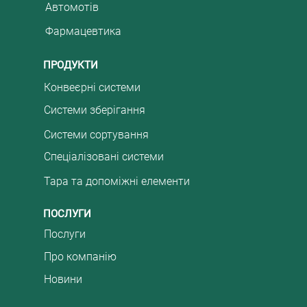
каналі
складс
ь.
ними
Автомотів
ніх і
Фармацевтика
в
ПРОДУКТИ
ької
Відділ
Конвеєрні системи
партне
Системи зберігання
велики
підтри
Системи сортування
автома
Спеціалізовані системи
надає
Тара та допоміжні елементи
рами
х
ПОСЛУГИ
мки,
Послуги
тизації
Про компанію
повни
Новини