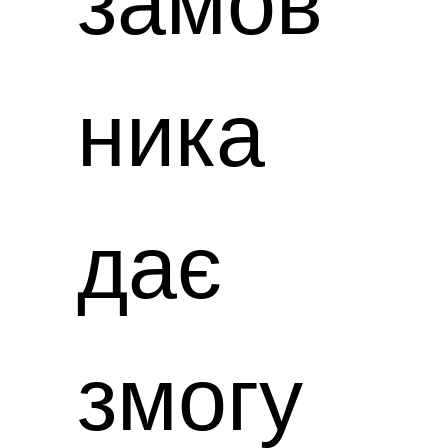
замов
ника
дає
змогу