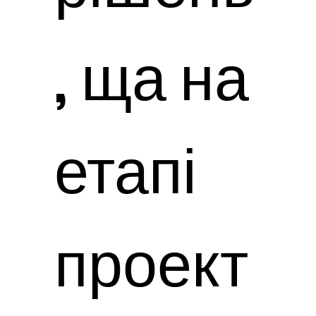
, ща на
етапі
проект