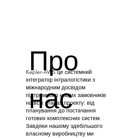
Про
Kepler-AWS це системний
інтегратор інтралогістики з
нас
міжнародним досвідом
підтримуємо наших замовників
на всіх етапах проекту: від
планування до постачання
готових комплексних систем.
Завдяки нашому здебільшого
власному виробництву ми