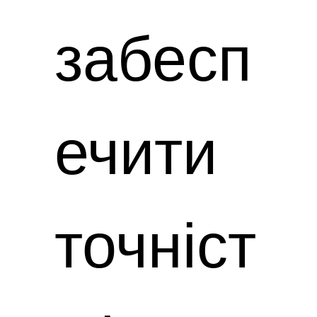
забесп
ечити
точніст