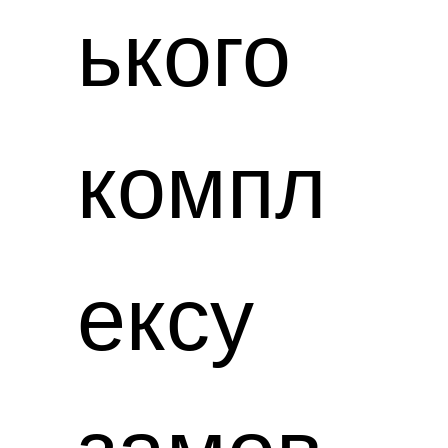
ького
компл
ексу