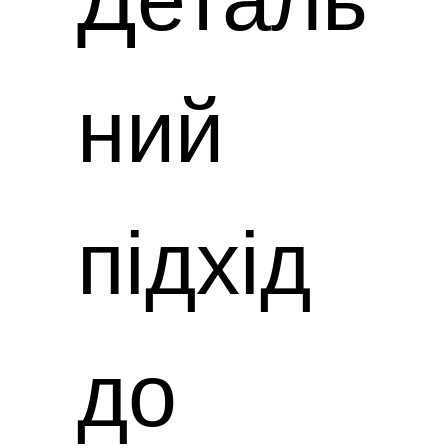
ний
підхід
до