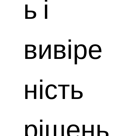
ь і
вивіре
ність
рішень