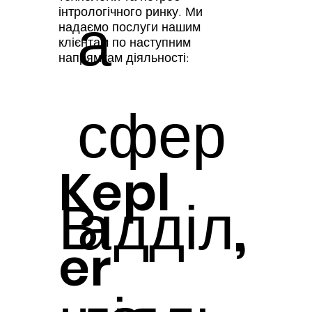
а
інтрологічного ринку. Ми
надаємо послуги нашим
клієнтам по наступним
напрямкам діяльності:
сфер
Kepl
Відділ,
а
er