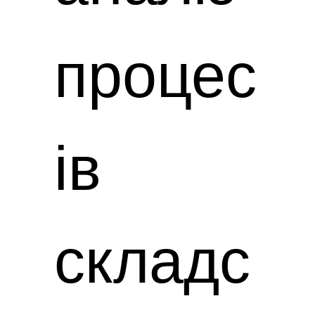
процес
ів
складс