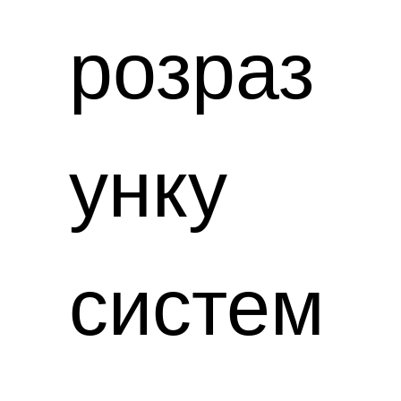
розраз
унку
систем