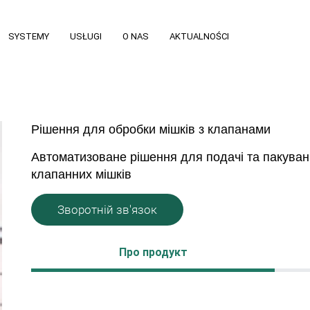
SYSTEMY
USŁUGI
O NAS
AKTUALNOŚCI
Рішення для обробки мішків з клапанами
Автоматизоване рішення для подачі та пакува
клапанних мішків
Зворотній зв'язок
Про продукт