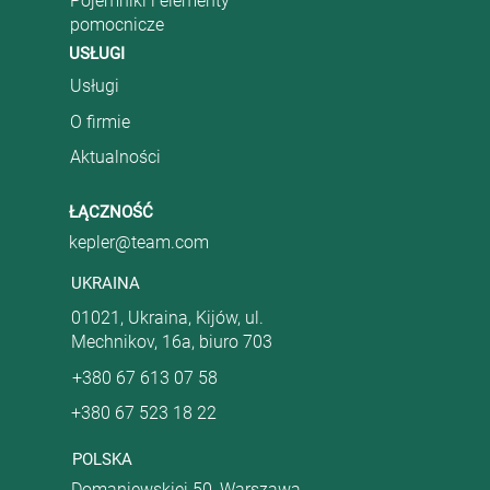
Pojemniki i elementy
pomocnicze
USŁUGI
Usługi
O firmie
Aktualności
ŁĄCZNOŚĆ
kepler@team.com
UKRAINA
01021, Ukraina, Kijów, ul.
Mechnikov, 16a, biuro 703
+380 67 613 07 58
+380 67 523 18 22
POLSKA
Domaniewskiej 50, Warszawa