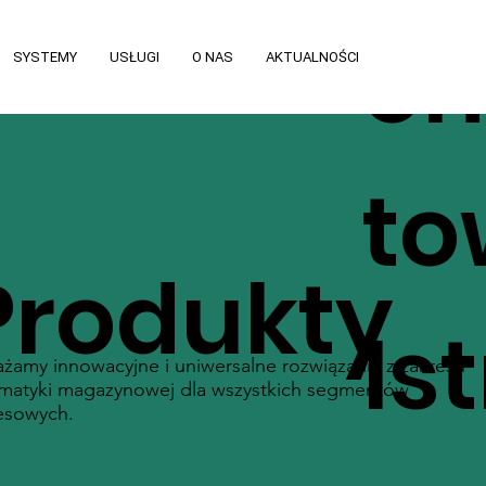
e
SYSTEMY
USŁUGI
O NAS
AKTUALNOŚCI
to
Produkty
Is
żamy innowacyjne i uniwersalne rozwiązania z zakresu
matyki magazynowej dla wszystkich segmentów
esowych.