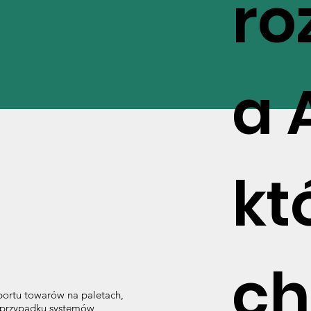
ro
a 
kt
ch
portu towarów na paletach,
 przypadku systemów