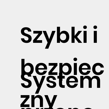
budowi
Szybki i
przenoś
bezpiec
można
System
zny
wymien