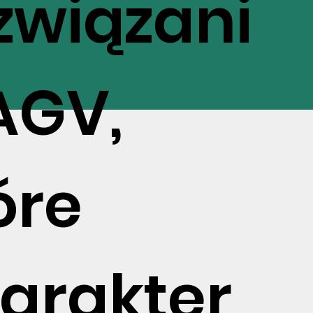
związani
AGV,
óre
arakter