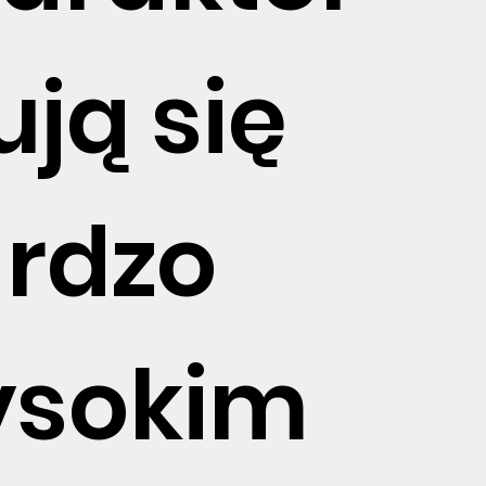
ują się
rdzo
sokim