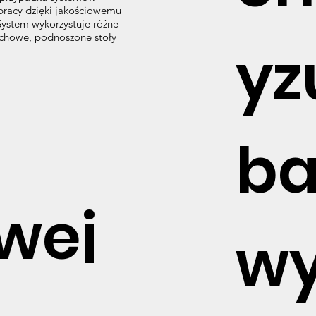
racy dzięki jakościowemu
 System wykorzystuje różne
chowe, podnoszone stoły
yz
ba
wej
wy