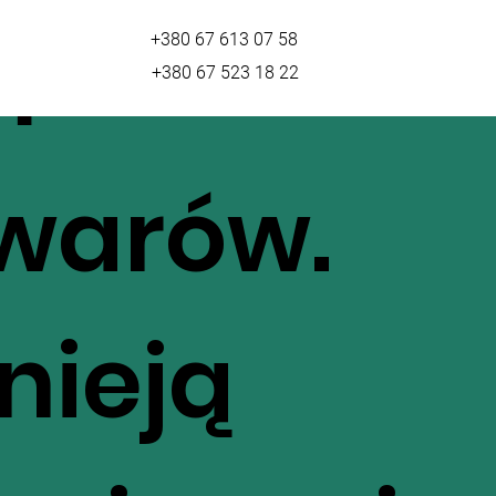
m
+380 67 613 07 58
+380 67 523 18 22
warów.
tnieją